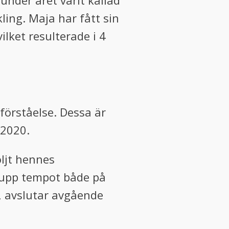
under året varit kallad
ling. Maja har fått sin
ilket resulterade i 4
förståelse. Dessa är
 2020.
öljt hennes
a upp tempot både på
, avslutar avgående