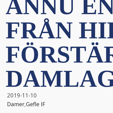
ÄNNU E
FRÅN HI
FÖRSTÄ
DAMLAG
2019-11-10
Damer
,
Gefle IF