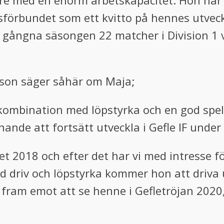
tare med en enorm arbetskapacitet. Hon har 
llsförbundet som ett kvitto på hennes utveck
n gångna säsongen 22 matcher i Division 1 v
nsson säger såhär om Maja;
i kombination med löpstyrka och en god spel
ande att fortsätt utveckla i Gefle IF under
t 2018 och efter det har vi med intresse f
ed driv och löpstyrka kommer hon att driv
 fram emot att se henne i Gefletröjan 2020