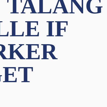
N TALANG
LLE IF
RKER
ET