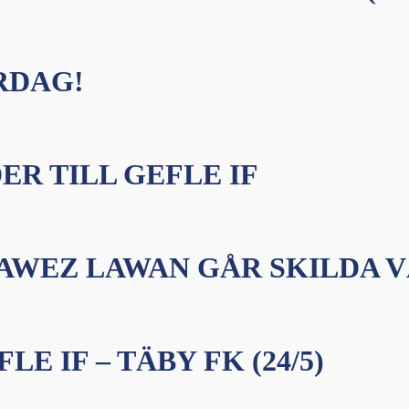
RDAG!
R TILL GEFLE IF
RAWEZ LAWAN GÅR SKILDA 
 IF – TÄBY FK (24/5)