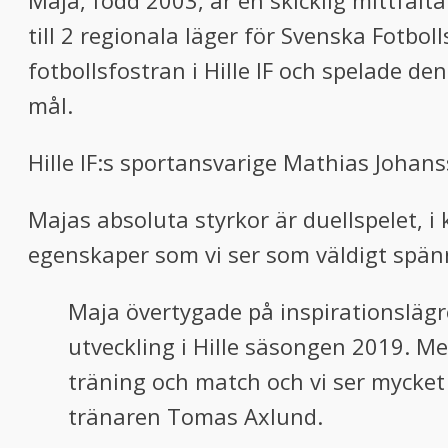
Maja, född 2003, är en skicklig mittfäl
till 2 regionala läger för Svenska Fotbo
fotbollsfostran i Hille IF och spelade de
mål.
Hille IF:s sportansvarige Mathias Joha
Majas absoluta styrkor är duellspelet, 
egenskaper som vi ser som väldigt spänn
Maja övertygade på inspirationslägre
utveckling i Hille säsongen 2019. M
träning och match och vi ser mycket
tränaren Tomas Axlund.