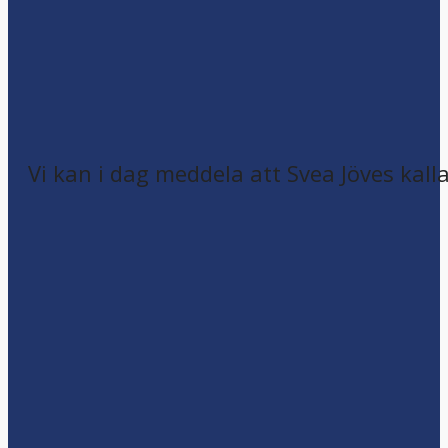
Vi kan i dag meddela att Svea Jöves kalla