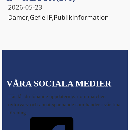
2026-05-23
Damer
,
Gefle IF
,
Publikinformation
VÅRA SOCIALA MEDIER
Här får du löpande uppdateringar om matcher,
nyförvärv och annat spännande som händer i vår fina
förening.