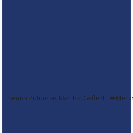
Semin Zulum är klar för Gefle IF! ➡️Mer 