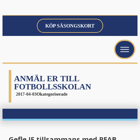
KÖP SÄSONGSKORT
menu
menu
menu
ANMÄL ER TILL
FOTBOLLSSKOLAN
2017-04-03
Okategoriserade
menu
Gefle IF tillsammans med PEAB