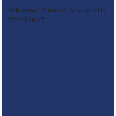
Mohammed Ramadan lånas ut till IK
Sätra! Den off