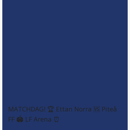
MATCHDAG! 🏆 Ettan Norra 🆚 Piteå
FF 🏟️ LF Arena ⏰