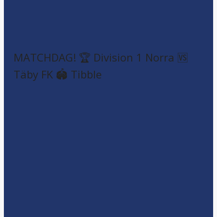
MATCHDAG! 🏆 Division 1 Norra 🆚
Täby FK 🏟️ Tibble