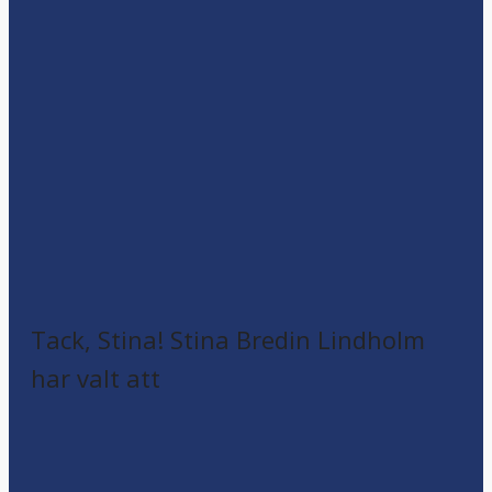
Tack, Stina! Stina Bredin Lindholm
har valt att