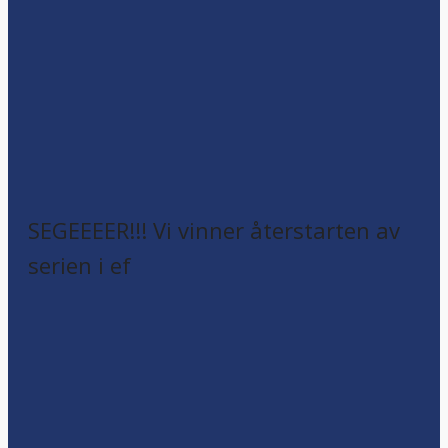
SEGEEEER!!! Vi vinner återstarten av
serien i ef