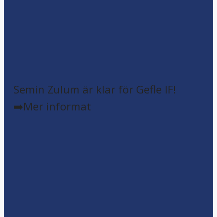
Semin Zulum är klar för Gefle IF!
➡️Mer informat