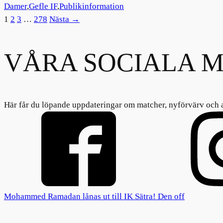
Damer
,
Gefle IF
,
Publikinformation
1
2
3
…
278
Nästa →
VÅRA SOCIALA M
Här får du löpande uppdateringar om matcher, nyförvärv och 
Mohammed Ramadan lånas ut till IK Sätra! Den off