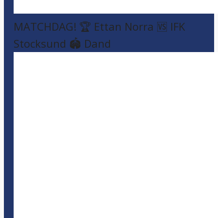
MATCHDAG! 🏆 Ettan Norra 🆚 IFK
Stocksund 🏟️ Dand