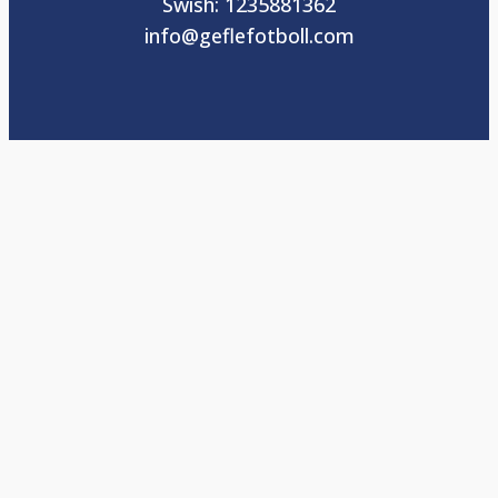
Swish: 1235881362
info@geflefotboll.com