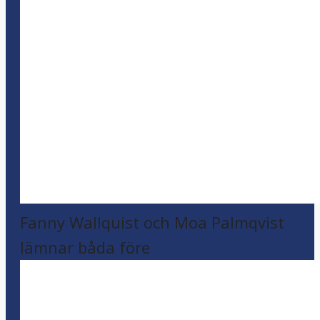
Fanny Wallquist och Moa Palmqvist
lämnar båda före