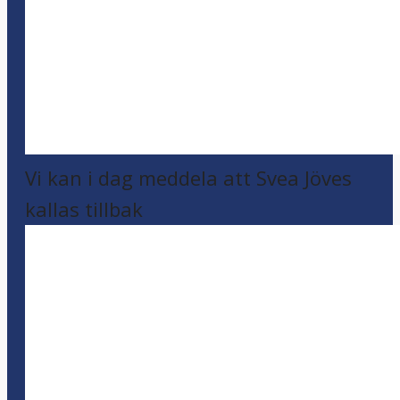
Vi kan i dag meddela att Svea Jöves
kallas tillbak