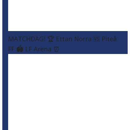
MATCHDAG! 🏆 Ettan Norra 🆚 Piteå
FF 🏟️ LF Arena ⏰