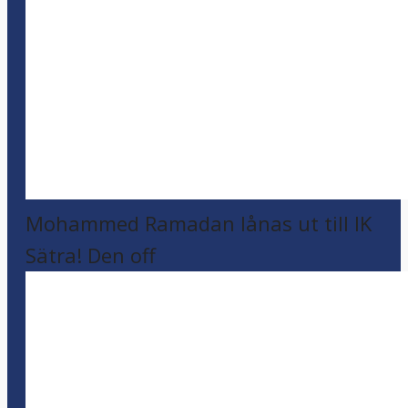
Mohammed Ramadan lånas ut till IK
Sätra! Den off