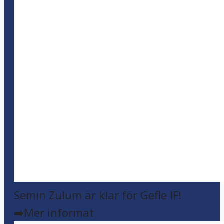
Semin Zulum är klar för Gefle IF!
➡️Mer informat