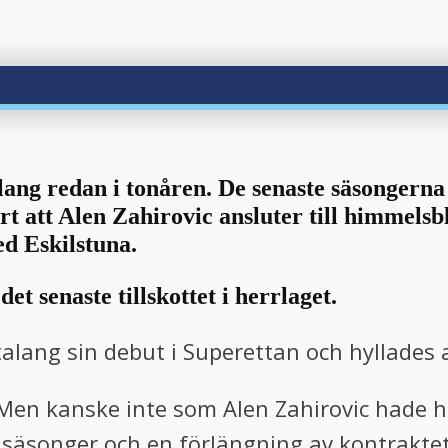
lang redan i tonåren. De senaste säsongern
lart att Alen Zahirovic ansluter till himmel
ed Eskilstuna.
et senaste tillskottet i herrlaget.
alang sin debut i Superettan och hyllades 
Men kanske inte som Alen Zahirovic hade ho
två säsonger och en förlängning av kontrakt