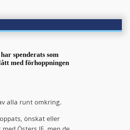
a har spenderats som
sblått med förhoppningen
av alla runt omkring.
ppats, önskat eller
et med Östers IF, men de