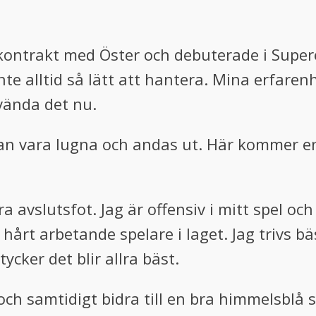
lagskontrakt med Öster och debuterade i Sup
inte alltid så lätt att hantera. Mina erfaren
nvända det nu.
kan vara lugna och andas ut. Här kommer en
ra avslutsfot. Jag är offensiv i mitt spel o
årt arbetande spelare i laget. Jag trivs b
ycker det blir allra bäst.
t och samtidigt bidra till en bra himmelsblå