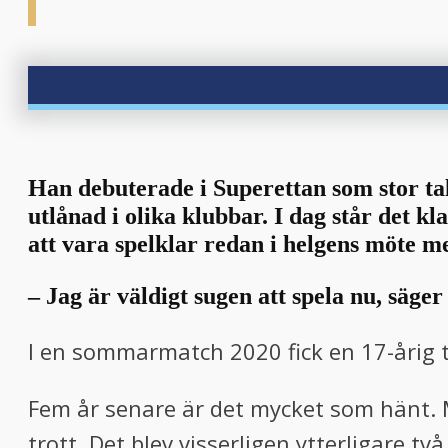
Han debuterade i Superettan som stor ta
utlånad i olika klubbar. I dag står det k
att vara spelklar redan i helgens möte m
–
Jag är väldigt sugen att spela nu, säger d
I en sommarmatch 2020 fick en 17-årig t
Fem år senare är det mycket som hänt. 
trott. Det blev visserligen ytterligare 