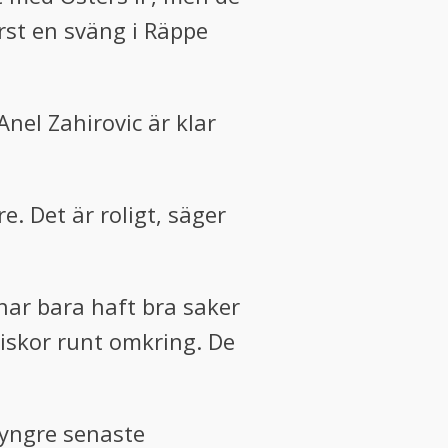
örst en sväng i Räppe
Anel Zahirovic är klar
e. Det är roligt, säger
har bara haft bra saker
niskor runt omkring. De
tyngre senaste