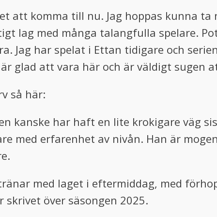
let att komma till nu. Jag hoppas kunna ta 
ktigt lag med många talangfulla spelare. Po
. Jag har spelat i Ettan tidigare och serien
g är glad att vara här och är väldigt sugen a
v så här:
n kanske har haft en lite krokigare väg sis
elare med erfarenhet av nivån. Han är mogen 
re.
 tränar med laget i eftermiddag, med förho
är skrivet över säsongen 2025.