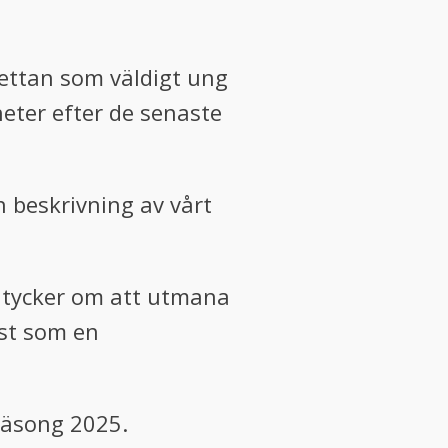
erettan som väldigt ung
heter efter de senaste
 beskrivning av vårt
ch tycker om att utmana
äst som en
 säsong 2025.