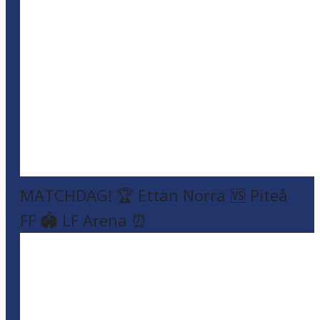
MATCHDAG! 🏆 Ettan Norra 🆚 Piteå
FF 🏟️ LF Arena ⏰