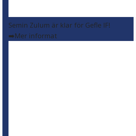
Semin Zulum är klar för Gefle IF!
➡️Mer informat