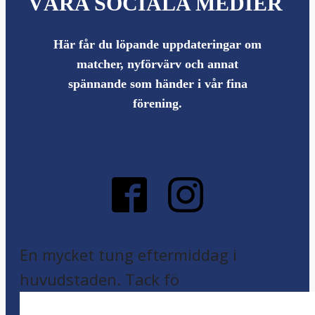
VÅRA SOCIALA MEDIER
Här får du löpande uppdateringar om
matcher, nyförvärv och annat
spännande som händer i vår fina
förening.
En mycket tung eftermiddag i
huvudstaden. Tack fö