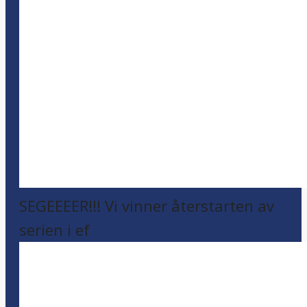
SEGEEEER!!! Vi vinner återstarten av
serien i ef