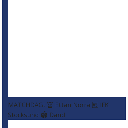
MATCHDAG! 🏆 Ettan Norra 🆚 IFK
Stocksund 🏟️ Dand