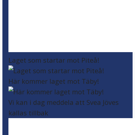
Laget som startar mot Piteå!
Här kommer laget mot Täby!
Vi kan i dag meddela att Svea Jöves
kallas tillbak