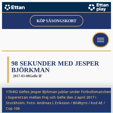
menu
KÖP SÄSONGSKORT
menu
menu
98 SEKUNDER MED JESPER
BJÖRKMAN
2017-03-08
Gefle IF
menu
170402 Gefles Jesper Bjrkman jublar under fotbollsmatchen
i Superettan mellan Frej och Gefle den 2 april 2017 i
menu
Stockholm. Foto: Andreas L Eriksson / Bildbyrn / kod AE /
menu
Cop 106