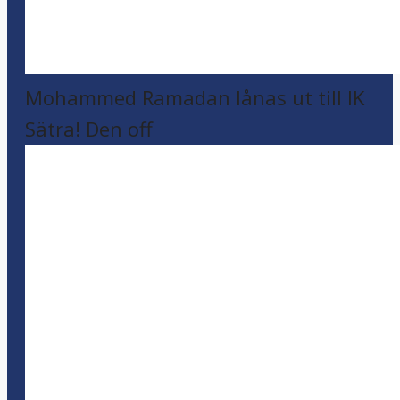
Mohammed Ramadan lånas ut till IK
Sätra! Den off