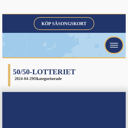
KÖP SÄSONGSKORT
menu
menu
menu
50/50-LOTTERIET
2024-04-29
Okategoriserade
menu