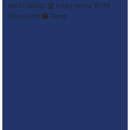
MATCHDAG! 🏆 Ettan Norra 🆚 IFK
Stocksund 🏟️ Dand