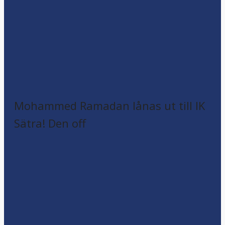
Mohammed Ramadan lånas ut till IK
Sätra! Den off