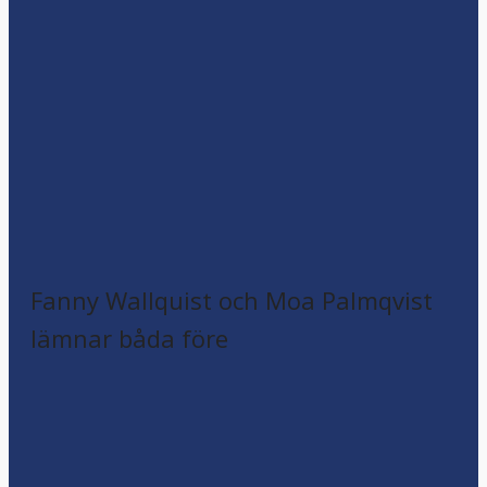
Fanny Wallquist och Moa Palmqvist
lämnar båda före