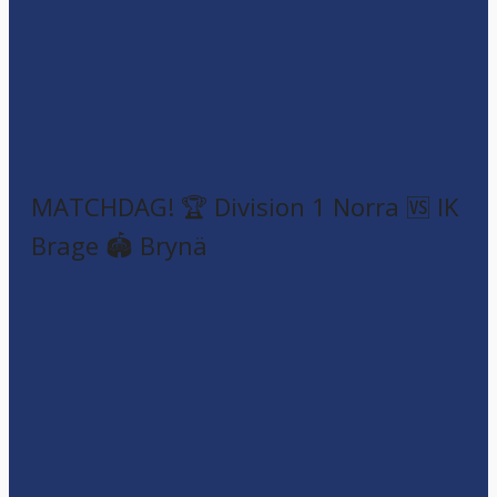
MATCHDAG! 🏆 Division 1 Norra 🆚 IK
Brage 🏟️ Brynä