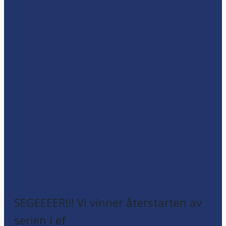
SEGEEEER!!! Vi vinner återstarten av
serien i ef