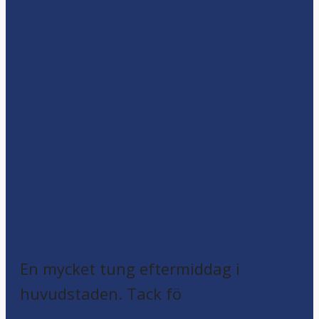
En mycket tung eftermiddag i
huvudstaden. Tack fö