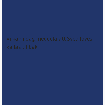
Vi kan i dag meddela att Svea Jöves
kallas tillbak