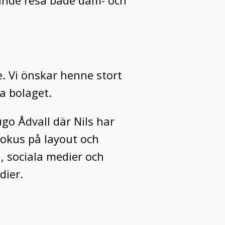
nande resa både dam- och
e. Vi önskar henne stort
a bolaget.
o Ådvall där Nils har
okus på layout och
, sociala medier och
dier.