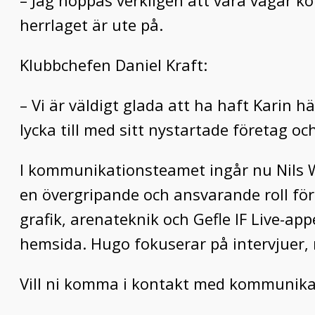
– Jag hoppas verkligen att våra vägar k
herrlaget är ute på.
Klubbchefen Daniel Kraft:
– Vi är väldigt glada att ha haft Karin 
lycka till med sitt nystartade företag o
I kommunikationsteamet ingår nu Nils W
en övergripande och ansvarande roll f
grafik, arenateknik och Gefle IF Live-a
hemsida. Hugo fokuserar på intervjuer, 
Vill ni komma i kontakt med kommunika