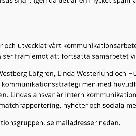
orsas snart igen då det är en mycket spän
här och utvecklat vårt kommunikationsarbet
ch ser fram emot att fortsätta samarbetet vi
estberg Löfgren, Linda Westerlund och Hug
ör kommunikationsstrategi men med huvudf
ppen. Lindas ansvar är intern kommunikation
matchrapportering, nyheter och sociala me
tionsgruppen, se mailadresser nedan.