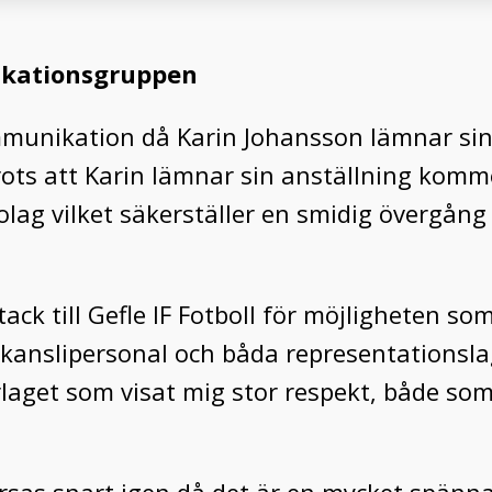
ikationsgruppen
mmunikation då Karin Johansson lämnar sin 
Trots att Karin lämnar sin anställning kom
bolag vilket säkerställer en smidig övergång
 tack till Gefle IF Fotboll för möjligheten so
kanslipersonal och båda representationsla
errlaget som visat mig stor respekt, både s