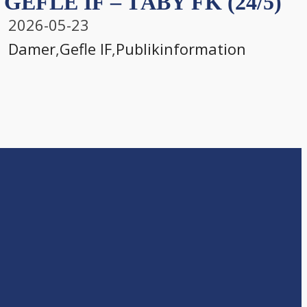
GEFLE IF – TÄBY FK (24/5)
2026-05-23
Damer
,
Gefle IF
,
Publikinformation