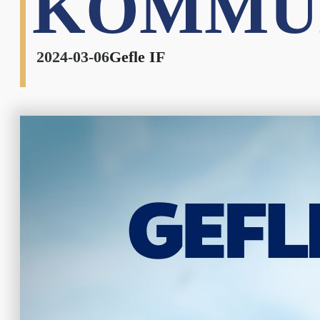
KOMMUN
2024-03-06
Gefle IF