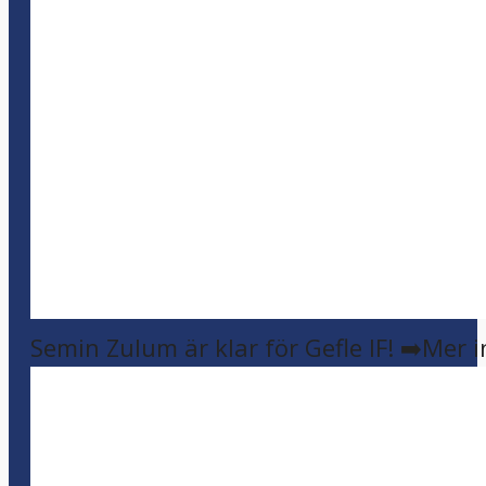
Semin Zulum är klar för Gefle IF! ➡️Mer 