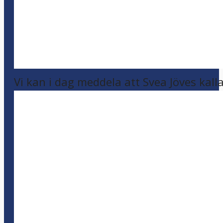
Vi kan i dag meddela att Svea Jöves kalla