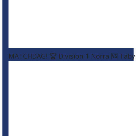
MATCHDAG! 🏆 Division 1 Norra 🆚 Täby F