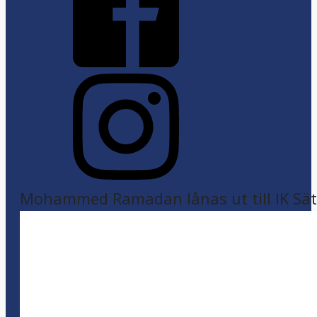
Mohammed Ramadan lånas ut till IK Sätr