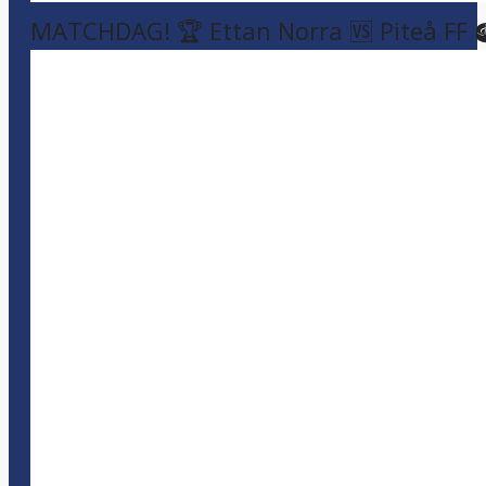
MATCHDAG! 🏆 Ettan Norra 🆚 Piteå FF 