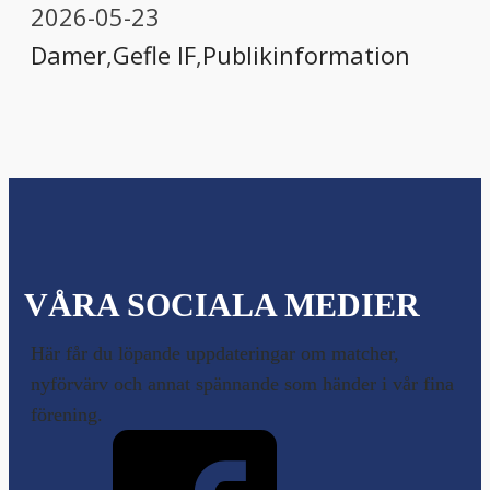
2026-05-23
Damer
,
Gefle IF
,
Publikinformation
VÅRA SOCIALA MEDIER
Här får du löpande uppdateringar om matcher,
nyförvärv och annat spännande som händer i vår fina
förening.