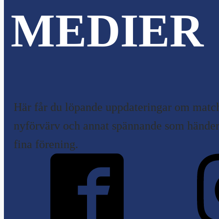
MEDIER
Här får du löpande uppdateringar om match
nyförvärv och annat spännande som händer 
fina förening.