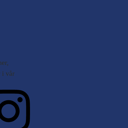
er,
i vår