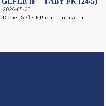
GEFLE IF – TÄBY FK (24/5)
2026-05-23
Damer
,
Gefle IF
,
Publikinformation