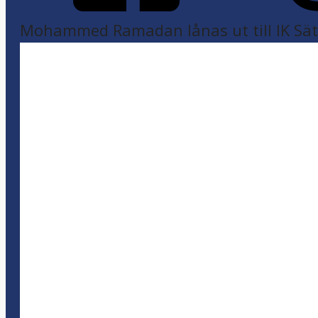
Mohammed Ramadan lånas ut till IK Sätr