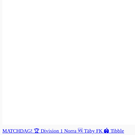
MATCHDAG! 🏆 Division 1 Norra 🆚 Täby FK 🏟️ Tibble