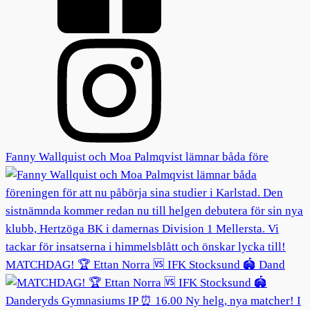
Fanny Wallquist och Moa Palmqvist lämnar båda före
MATCHDAG! 🏆 Ettan Norra 🆚 IFK Stocksund 🏟️ Dand