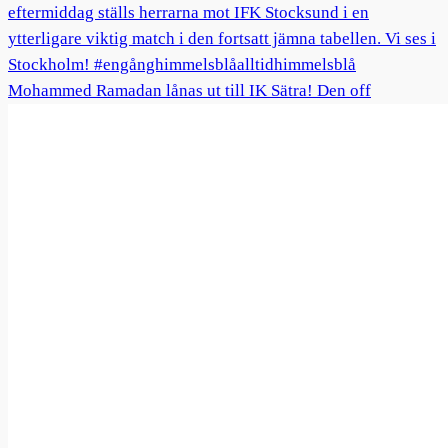
Mohammed Ramadan lånas ut till IK Sätra! Den off