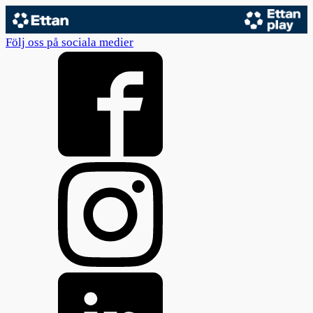
Följ oss på sociala medier