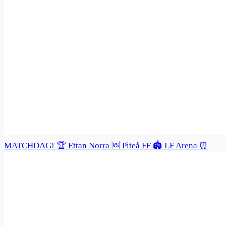
MATCHDAG! 🏆 Ettan Norra 🆚 Piteå FF 🏟️ LF Arena ⏰