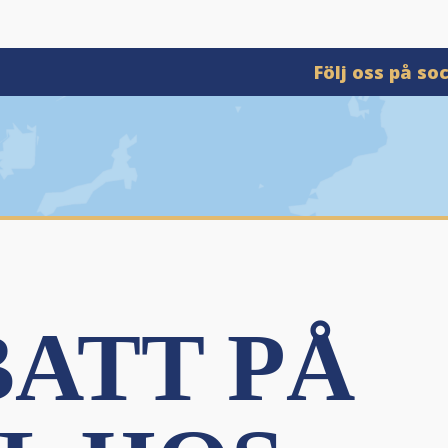
Följ oss på so
BATT PÅ