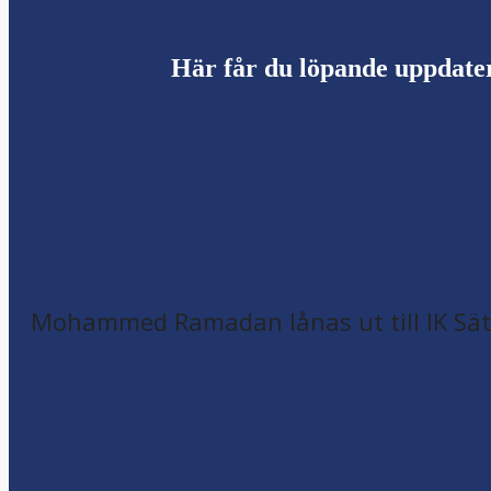
Här får du löpande uppdate
Mohammed Ramadan lånas ut till IK Sätr