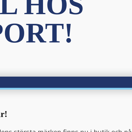
L HOS
PORT!
r!
ns största märken finns nu i butik och på 