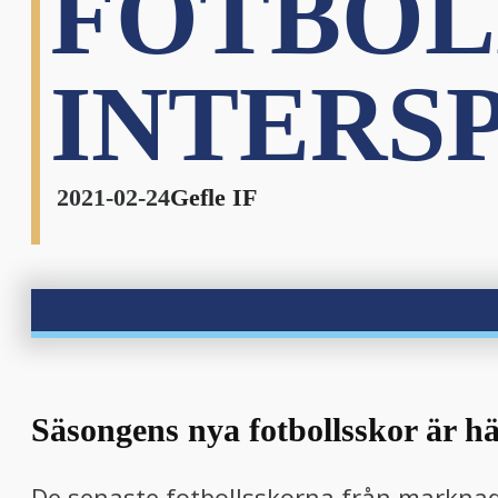
FOTBOL
nu
INTERS
nu
2021-02-24
Gefle IF
Säsongens nya fotbollsskor är hä
De senaste fotbollsskorna från marknade