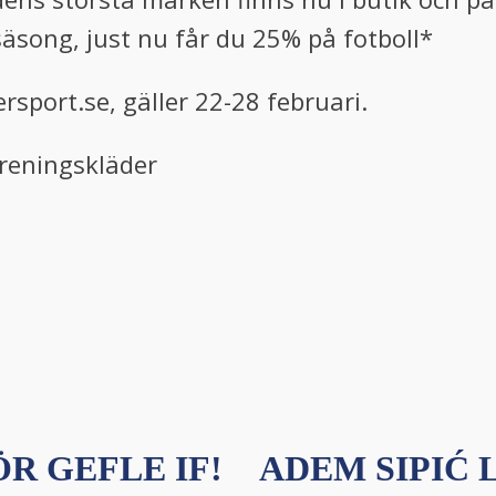
ssäsong, just nu får du 25% på fotboll*
rsport.se, gäller 22-28 februari.
öreningskläder
R GEFLE IF!
ADEM SIPIĆ L