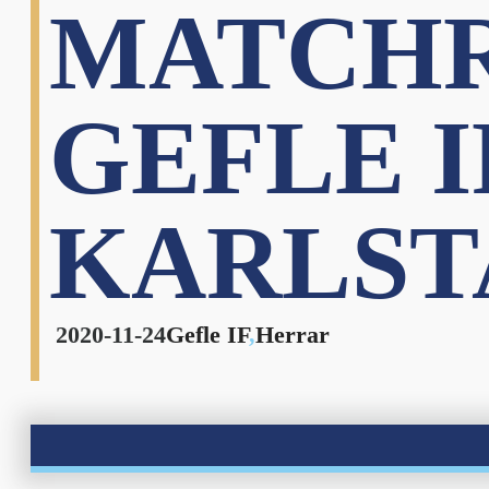
MATCHR
GEFLE IF
KARLSTA
2020-11-24
Gefle IF
,
Herrar