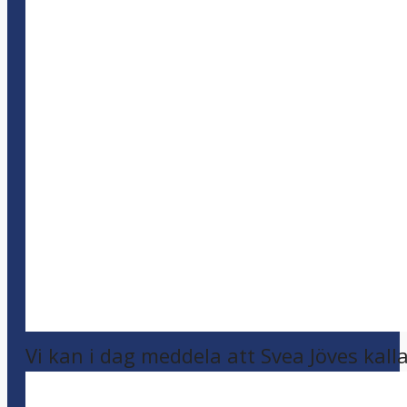
Vi kan i dag meddela att Svea Jöves kalla