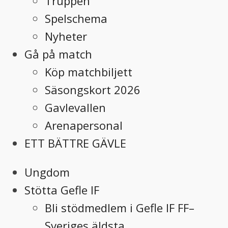
Truppen
Spelschema
Nyheter
Gå på match
Köp matchbiljett
Säsongskort 2026
Gavlevallen
Arenapersonal
ETT BÄTTRE GÄVLE
Ungdom
Stötta Gefle IF
Bli stödmedlem i Gefle IF FF–
Sveriges äldsta