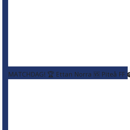
MATCHDAG! 🏆 Ettan Norra 🆚 Piteå FF 