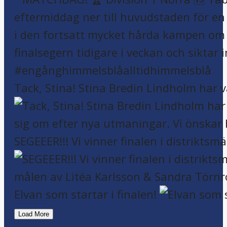
Tack, Stina! Stina Bredin Lindholm har v
SEGEEER!!! Vi vinner finalen i distriktsm
Elvan som startar i finalen!
Load More