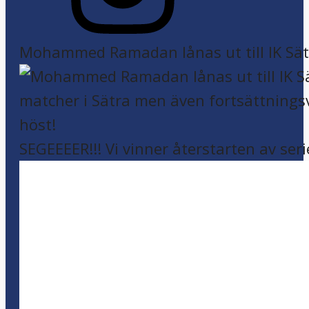
Mohammed Ramadan lånas ut till IK Sätr
SEGEEEER!!! Vi vinner återstarten av seri