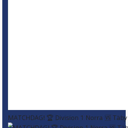
MATCHDAG! 🏆 Division 1 Norra 🆚 Täby F