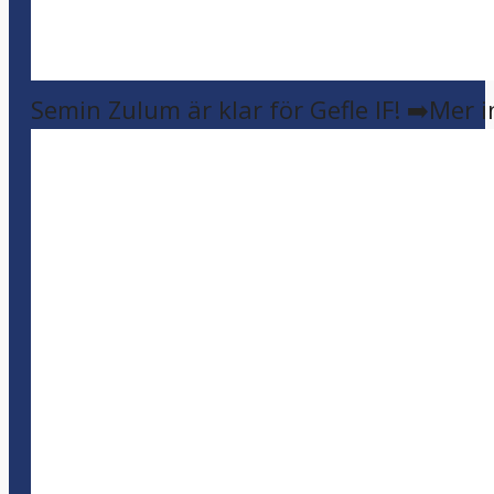
Semin Zulum är klar för Gefle IF! ➡️Mer 