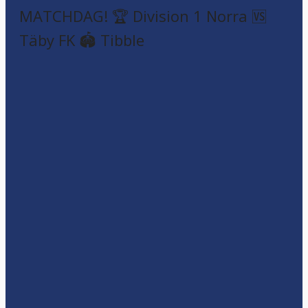
MATCHDAG! 🏆 Division 1 Norra 🆚
Täby FK 🏟️ Tibble