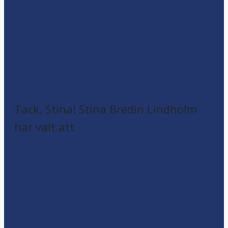
Tack, Stina! Stina Bredin Lindholm
har valt att