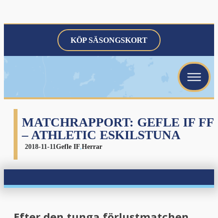
KÖP SÄSONGSKORT
menu
menu
menu
MATCHRAPPORT: GEFLE IF FF
– ATHLETIC ESKILSTUNA
2018-11-11
Gefle IF
,
Herrar
menu
Efter den tunga förlustmatchen