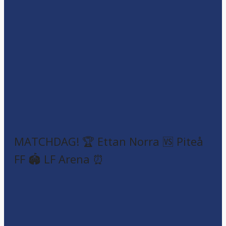
MATCHDAG! 🏆 Ettan Norra 🆚 Piteå
FF 🏟️ LF Arena ⏰