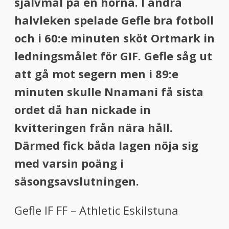
självmål på en hörna. I andra
halvleken spelade Gefle bra fotboll
och i 60:e minuten sköt Ortmark in
ledningsmålet för GIF. Gefle såg ut
att gå mot segern men i 89:e
minuten skulle Nnamani få sista
ordet då han nickade in
kvitteringen från nära håll.
Därmed fick båda lagen nöja sig
med varsin poäng i
säsongsavslutningen.
Gefle IF FF – Athletic Eskilstuna