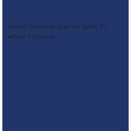
Semin Zulum är klar för Gefle IF!
➡️Mer informat