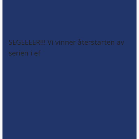
SEGEEEER!!! Vi vinner återstarten av
serien i ef