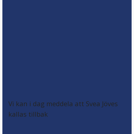
Vi kan i dag meddela att Svea Jöves
kallas tillbak