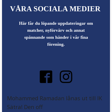
VÅRA SOCIALA MEDIER
Här får du löpande uppdateringar om
matcher, nyförvärv och annat
spännande som händer i vår fina
förening.
Mohammed Ramadan lånas ut till IK
Sätra! Den off