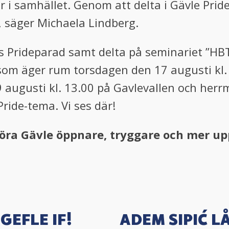
samhället. Genom att delta i Gävle Pride vi
g, säger Michaela Lindberg.
les Prideparad samt delta på seminariet ”H
som äger rum torsdagen den 17 augusti kl. 
augusti kl. 13.00 på Gavlevallen och her
ride-tema. Vi ses där!
göra Gävle öppnare, tryggare och mer up
GEFLE IF!
ADEM SIPIĆ LÅ