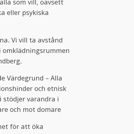
lla som vill, oavsett
ka eller psykiska
na. Vi vill ta avstånd
, i omklädningsrummen
ndberg.
ade Värdegrund – Alla
tionshinder och etnisk
 stödjer varandra i
lare och mot domare
et för att öka