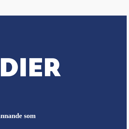
DIER
pännande som