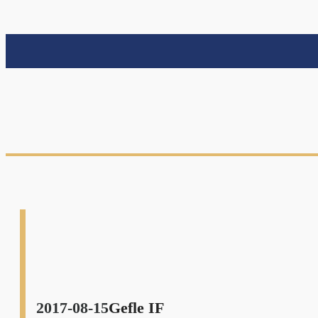
nu
nu
nu
2017-08-15
Gefle IF
nu