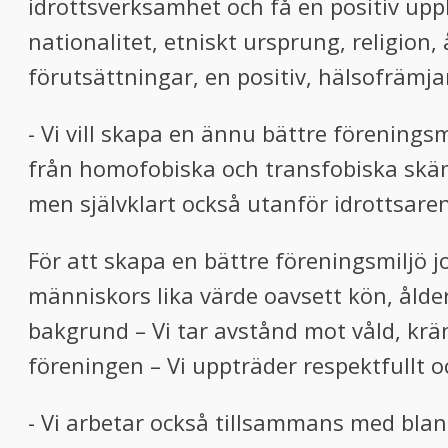
idrottsverksamhet och få en positiv upple
nationalitet, etniskt ursprung, religion,
förutsättningar, en positiv, hälsofrämja
- Vi vill skapa en ännu bättre föreningsmi
från homofobiska och transfobiska skä
men självklart också utanför idrottsare
För att skapa en bättre föreningsmiljö j
människors lika värde oavsett kön, ålder
bakgrund – Vi tar avstånd mot våld, krä
föreningen – Vi uppträder respektfullt
- Vi arbetar också tillsammans med bla