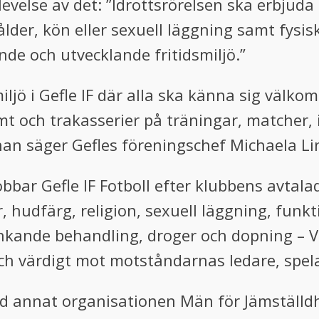
velse av det: ”Idrottsrörelsen ska erbjuda a
 ålder, kön eller sexuell läggning samt fysis
nde och utvecklande fritidsmiljö.”
ljö i Gefle IF där alla ska känna sig välkom
mt och trakasserier på träningar, matcher
nan säger Gefles föreningschef Michaela Li
obbar Gefle IF Fotboll efter klubbens avtal
, hudfärg, religion, sexuell läggning, funk
nkande behandling, droger och dopning – Vi
 och värdigt mot motståndarnas ledare, spe
nd annat organisationen Män för Jämställdh