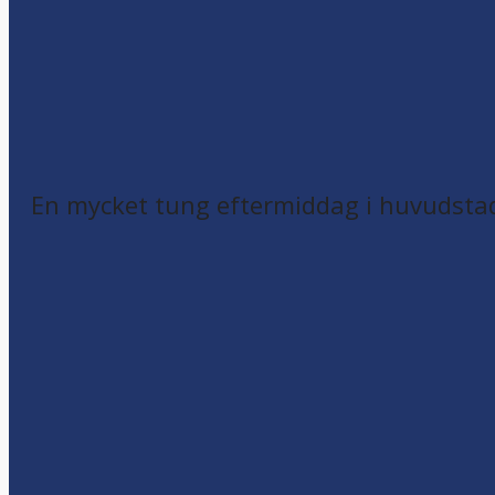
En mycket tung eftermiddag i huvudsta