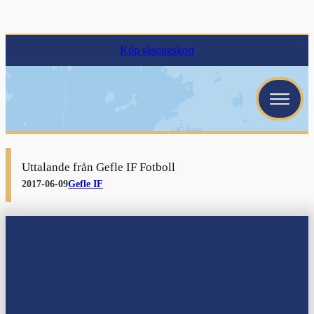
Köp säsongskort
menu
menu
Uttalande från Gefle IF Fotboll
menu
2017-06-09
Gefle IF
menu