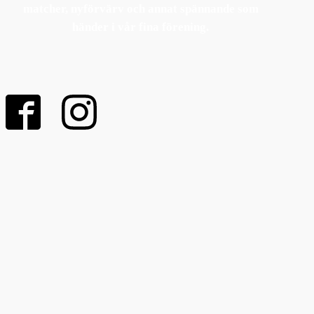
matcher, nyförvärv och annat spännande som
händer i vår fina förening.