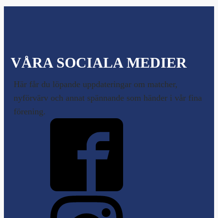
VÅRA SOCIALA MEDIER
Här får du löpande uppdateringar om matcher,
nyförvärv och annat spännande som händer i vår fina
förening.