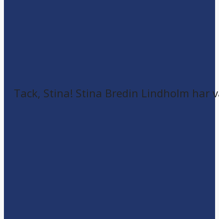
Tack, Stina! Stina Bredin Lindholm har v