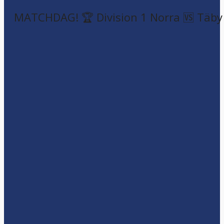
MATCHDAG! 🏆 Division 1 Norra 🆚 Täby F