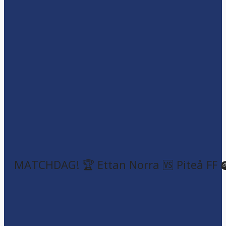
MATCHDAG! 🏆 Ettan Norra 🆚 Piteå FF 