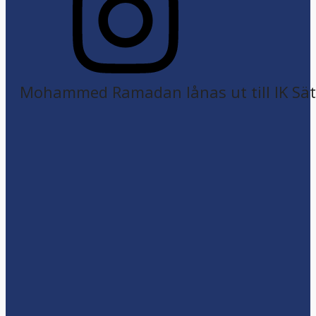
Mohammed Ramadan lånas ut till IK Sätr