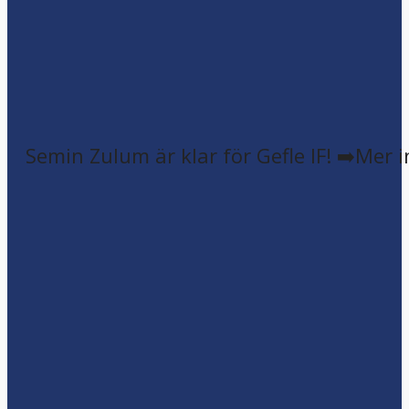
Semin Zulum är klar för Gefle IF! ➡️Mer 