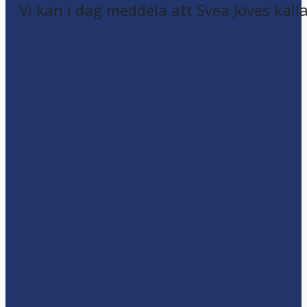
Vi kan i dag meddela att Svea Jöves kalla